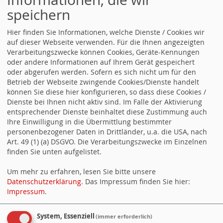
Zukunftschancen der jungen Generation. Dank der SPD
speichern
wurde in den letzten Jahren vieles erreicht aber es liegen
noch große Aufgaben vor uns. Eines der drängendsten
Probleme der Zukunft wird der Fachkräftemangel
Hier finden Sie Informationen, welche Dienste / Cookies wir
insbesondere in der Ländlichen Region sein. Deshalb ist es
auf dieser Webseite verwenden. Für die Ihnen angezeigten
wichtig, unsere Region attraktiv zu machen damit Menschen
Verarbeitungszwecke können Cookies, Geräte-Kennungen
gerne bei uns leben möchten. Hier sind all unsere
oder andere Informationen auf Ihrem Gerät gespeichert
Anstrengungen notwendig.
oder abgerufen werden. Sofern es sich nicht um für den
Betrieb der Webseite zwingende Cookies/Dienste handelt
Ihr
können Sie diese hier konfigurieren, so dass diese Cookies /
Daniel Steinrode
Dienste bei Ihnen nicht aktiv sind. Im Falle der Aktivierung
entsprechender Dienste beinhaltet diese Zustimmung auch
Ihre Einwilligung in die Übermittlung bestimmter
personenbezogener Daten in Drittländer, u.a. die USA, nach
Daniel Steinrode auf Facebook
Art. 49 (1) (a) DSGVO. Die Verarbeitungszwecke im Einzelnen
finden Sie unten aufgelistet.
Um mehr zu erfahren, lesen Sie bitte unsere
Datenschutzerklärung
. Das Impressum finden Sie hier:
Impressum
.
Daniel Steinrode auf Twitter
System, Essenziell
(immer erforderlich)