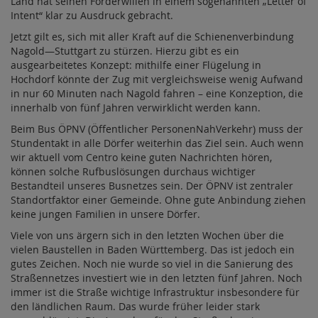
Land hat seinen Förderwillen in einem sogenannten „Letter of
Intent“ klar zu Ausdruck gebracht.
Jetzt gilt es, sich mit aller Kraft auf die Schienenverbindung
Nagold—Stuttgart zu stürzen. Hierzu gibt es ein
ausgearbeitetes Konzept: mithilfe einer Flügelung in
Hochdorf könnte der Zug mit vergleichsweise wenig Aufwand
in nur 60 Minuten nach Nagold fahren – eine Konzeption, die
innerhalb von fünf Jahren verwirklicht werden kann.
Beim Bus ÖPNV (Öffentlicher PersonenNahVerkehr) muss der
Stundentakt in alle Dörfer weiterhin das Ziel sein. Auch wenn
wir aktuell vom Centro keine guten Nachrichten hören,
können solche Rufbuslösungen durchaus wichtiger
Bestandteil unseres Busnetzes sein. Der ÖPNV ist zentraler
Standortfaktor einer Gemeinde. Ohne gute Anbindung ziehen
keine jungen Familien in unsere Dörfer.
Viele von uns ärgern sich in den letzten Wochen über die
vielen Baustellen in Baden Württemberg. Das ist jedoch ein
gutes Zeichen. Noch nie wurde so viel in die Sanierung des
Straßennetzes investiert wie in den letzten fünf Jahren. Noch
immer ist die Straße wichtige Infrastruktur insbesondere für
den ländlichen Raum. Das wurde früher leider stark