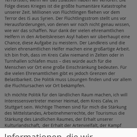
Folge dieses Krieges ist die größte humanitäre Katastrophe
unserer Zeit. Millionen von Flüchtlingen fliehen vor dem
Terror des IS aus Syrien. Der Flüchtlingsstrom stellt uns vor
Herausforderungen, von denen wir noch nicht genau wissen,
wie wir das schaffen. Nur dank der vielen ehrenamtlichen
Helfern in den Arbeitskreisen Asyl haben wir überhaupt eine
Chance, diese Aufgabe zu meistern. Der Landkreis und die
vielen ehrenamtlichen Helfer machen eine großartige Arbeit.
Ich bin froh, dass im Kreis Calw niemand in Zelten oder in
Turnhallen schlafen muss – dies würde auch für die
Menschen vor Ort eine große Einschränkung bedeuten. Für
die vielen Ehrenamtlichen gibt es jedoch Grenzen der
Belastbarkeit. Die Politik muss Lösungen finden und vor allem
die Fluchtursachen vor Ort bekämpfen.
Ich möchte Politik für den ländlichen Raum machen, ich will
Interessensvertreter meiner Heimat, dem Kreis Calw, in
Stuttgart sein. Wichtige Themen sind für mich die Stärkung
des Mittelstandes, Arbeitnehmerrechte, der Tourismus die
Stärkung des Ländlichen Raumes, der Erhalt unserer
Kulturlandschaft, der Erhalt der Artenvielfalt, der Kampf
gegen die Klimaerwärmung und die Sicherung der
Informationen, die wir